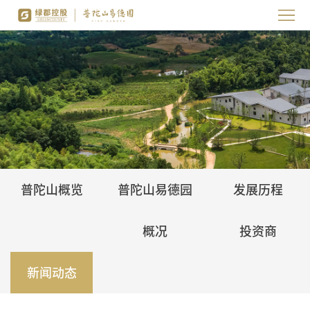
首
页
园
区
养
概
心
归
览
禅
宿
家
园
静
园
海
普陀山概览
普陀山易德园
发展历程
园
服
葬
概况
投资商
务
服
务
新闻动态